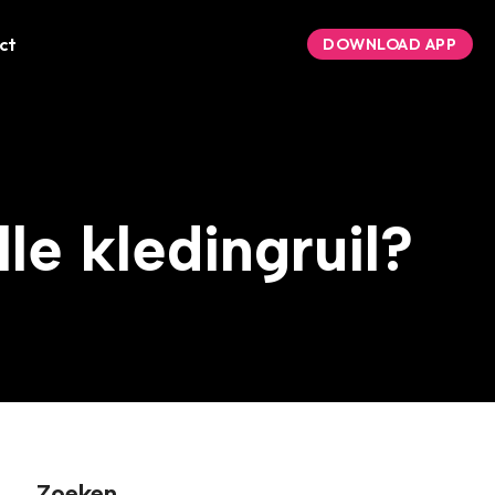
ct
DOWNLOAD APP
le kledingruil?
Zoeken