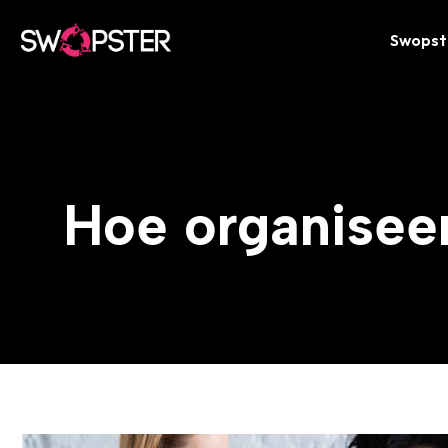
Skip
to
Swopst
content
Hoe organiseer