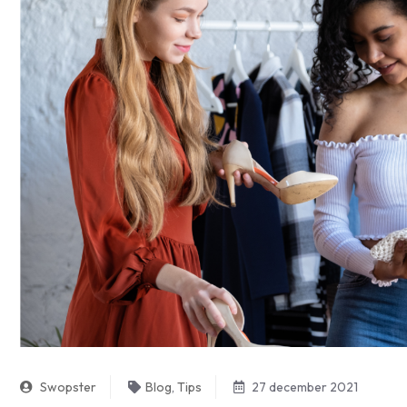
Swopster
Blog
,
Tips
27 december 2021