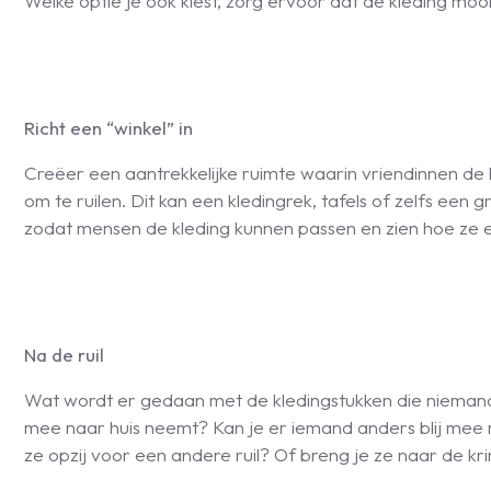
Welke optie je ook kiest, zorg ervoor dat de kleding moo
Richt een “winkel” in
Creëer een aantrekkelijke ruimte waarin vriendinnen de 
om te ruilen. Dit kan een kledingrek, tafels of zelfs een
zodat mensen de kleding kunnen passen en zien hoe ze e
Na de ruil
Wat wordt er gedaan met de kledingstukken die niemand w
mee naar huis neemt? Kan je er iemand anders blij me
ze opzij voor een andere ruil? Of breng je ze naar de kr