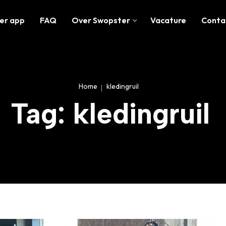
er app
FAQ
Over Swopster
Vacature
Conta
Home
kledingruil
Tag: kledingruil