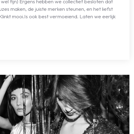
k wel fijn) Ergens hebben we collectief besloten dat
zes maken, de juiste merken steunen, en het liefst
inkt mooi.Is ook best vermoeiend. Laten we eerlijk