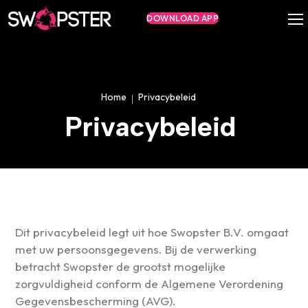
DOWNLOAD APP
Swopster app
Home
Privacybeleid
Privacybeleid
FAQ
Over Swopster
Samenwerkingen
Vacature
Blog
Contact
Dit privacybeleid legt uit hoe Swopster B.V. omgaat
met uw persoonsgegevens. Bij de verwerking
betracht Swopster de grootst mogelijke
zorgvuldigheid conform de Algemene Verordening
Gegevensbescherming (AVG).